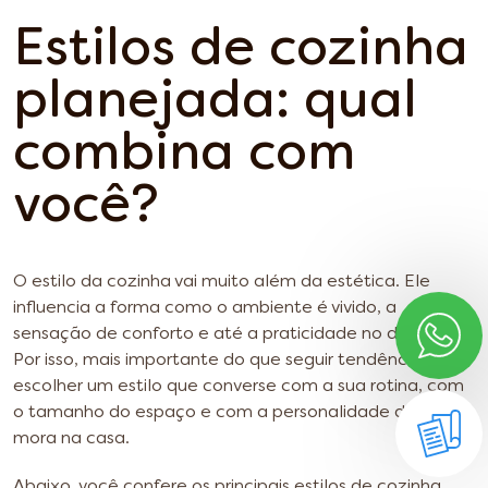
Estilos de cozinha
planejada: qual
combina com
você?
O estilo da cozinha vai muito além da estética. Ele
influencia a forma como o ambiente é vivido, a
sensação de conforto e até a praticidade no dia a dia.
Por isso, mais importante do que seguir tendências é
escolher um estilo que converse com a sua rotina, com
o tamanho do espaço e com a personalidade de quem
mora na casa.
Abaixo, você confere os principais estilos de cozinha